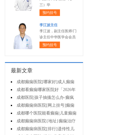
三）毕
预约挂号
李江波主任
李江波，副主任医师/门
诊主任中华医学会会员
预约挂号
最新文章
成都癫痫医院[哪家好]成人癫痫
的护理方法是什么?
成都看癫痫哪家医院好「2026年
度公布」有癫痫能不能抽烟?
成都医院|孩子抽搐怎么办-癫疯
病病人要知道的误区
成都癫痫病医院[网上挂号]癫痫
发作会有什么症状?
成都哪个医院能看癫痫|儿童癫痫
未经正规治疗有什么伤害?
成都癫痫病医院{地址}癫痫治疗
需注意哪些问题?
成都癫痫病医院[排行]遗传性儿