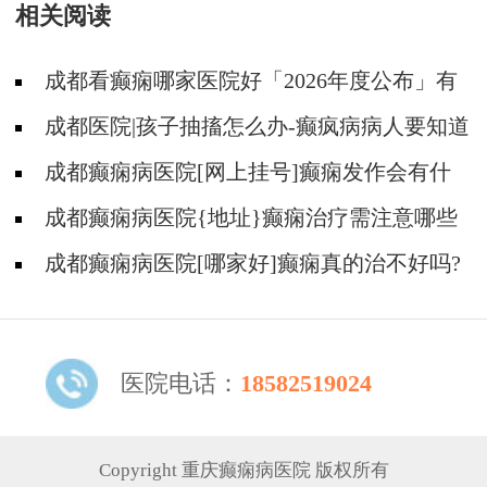
相关阅读
急预案演练
成都看癫痫哪家医院好「2026年度公布」有
癫痫能不能抽烟?
成都医院|孩子抽搐怎么办-癫疯病病人要知道
的误区
成都癫痫病医院[网上挂号]癫痫发作会有什
么症状?
成都癫痫病医院{地址}癫痫治疗需注意哪些
问题?
成都癫痫病医院[哪家好]癫痫真的治不好吗?
医院电话：
18582519024
Copyright 重庆癫痫病医院 版权所有