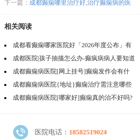
该如何处理?
下一篇：
成都癫痫哪里治疗好,治疗癫痫病的医
院哪家专业?
相关阅读
成都看癫痫哪家医院好「2026年度公布」有
癫痫能不能抽烟?
成都医院|孩子抽搐怎么办-癫疯病病人要知道
的误区
成都癫痫病医院[网上挂号]癫痫发作会有什
么症状?
成都癫痫病医院{地址}癫痫治疗需注意哪些
问题?
成都癫痫病医院[哪家好]癫痫真的治不好吗?
医院电话：
18582519024