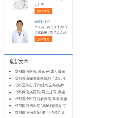
三）毕
预约挂号
李江波主任
李江波，副主任医师/门
诊主任中华医学会会员
预约挂号
最新文章
成都癫痫医院[哪家好]成人癫痫
的护理方法是什么?
成都看癫痫哪家医院好「2026年
度公布」有癫痫能不能抽烟?
成都医院|孩子抽搐怎么办-癫疯
病病人要知道的误区
成都癫痫病医院[网上挂号]癫痫
发作会有什么症状?
成都哪个医院能看癫痫|儿童癫痫
未经正规治疗有什么伤害?
成都癫痫病医院{地址}癫痫治疗
需注意哪些问题?
成都癫痫病医院[排行]遗传性儿