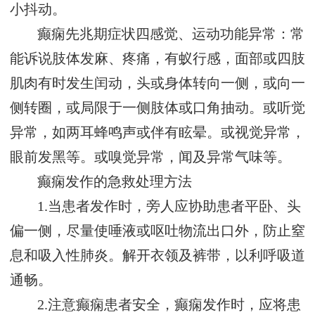
小抖动。
癫痫先兆期症状四感觉、运动功能异常：常
能诉说肢体发麻、疼痛，有蚁行感，面部或四肢
肌肉有时发生闰动，头或身体转向一侧，或向一
侧转圈，或局限于一侧肢体或口角抽动。或听觉
异常，如两耳蜂鸣声或伴有眩晕。或视觉异常，
眼前发黑等。或嗅觉异常，闻及异常气味等。
癫痫发作的急救处理方法
1.当患者发作时，旁人应协助患者平卧、头
偏一侧，尽量使唾液或呕吐物流出口外，防止窒
息和吸入性肺炎。解开衣领及裤带，以利呼吸道
通畅。
2.注意癫痫患者安全，癫痫发作时，应将患