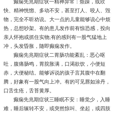
癫痫先兆期症状一精神异常：烦躁，或欣
快、精神恍惚、多动不安，甚至打人、咬人、毁
物，完全不听劝说。大一点的儿童能够说心中烦
热，总想吵架。有的患儿发作前有惊恐感，投向
亲人怀抱或抓住实物;有的感到有一股气猛地上
冲，头发昏胀，随即癫痫发作。
癫痫先兆期症状二胃肠功能紊乱：恶心呕
吐，腹痛肠鸣，胃脘胀满，口渴欲饮，小便短
赤，大便秘结。能够诉说的孩子言其腹中在翻
腾，好象有一股气向上冲。有的可见唇如涂丹，
口舌生疮，舌苔黄厚。
癫痫先兆期症状三睡眠不安：睡觉少，入睡
难，睡后辗转不安，或突然惊叫、坐起，或四肢