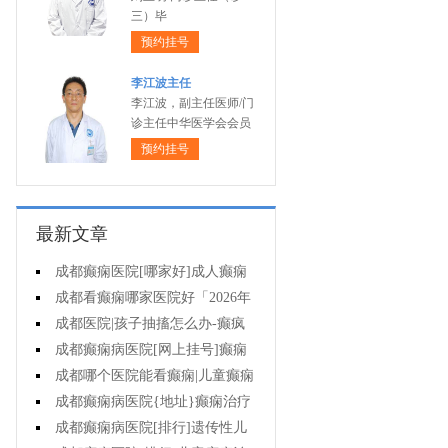
三）毕
预约挂号
李江波主任
李江波，副主任医师/门
诊主任中华医学会会员
预约挂号
最新文章
成都癫痫医院[哪家好]成人癫痫
的护理方法是什么?
成都看癫痫哪家医院好「2026年
度公布」有癫痫能不能抽烟?
成都医院|孩子抽搐怎么办-癫疯
病病人要知道的误区
成都癫痫病医院[网上挂号]癫痫
发作会有什么症状?
成都哪个医院能看癫痫|儿童癫痫
未经正规治疗有什么伤害?
成都癫痫病医院{地址}癫痫治疗
需注意哪些问题?
成都癫痫病医院[排行]遗传性儿