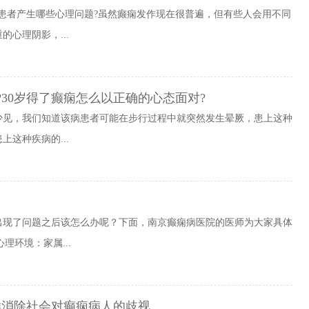
患者产生哪些心理问题?虽然癫痫发作现在很普遍，但有些人会用不同
心理阴影，...
30岁得了癫痫怎么以正确的心态面对?
少见，我们知道该病患者可能在步行过程中就突然发生晕厥，患上这种
这种疾病的...
出现了问题之后该怎么办呢？下面，南京癫痫病医院的医师为大家具体
理环境：家属...
样消除社会对癫痫病人的歧视