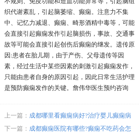
不规则、免疫功能和造血功能异常等，引起脑组
织代谢紊乱，引起脑萎缩、癫痫。注意力不集
中、记忆力减退、癫痫、畸形酒精中毒等，可能
会直接引起癫痫发作引起脑损伤，事故、交通事
故等可能会直接引起创伤后癫痫的继发。遗传原
因:患者在胎儿期，由于产伤、父母遗传等因
素，经过生活中某些因素的刺激引起癫痫发作，
只能由患者自身的原因引起，因此日常生活护理
是预防癫痫发作的关键。
詹伟华医生预约咨询
上一篇：
成都哪里看癫痫病好?治疗婴儿癫痫病
去哪里好?
下一篇：
成都癫痫医院有哪些?癫痫不吃药会怎