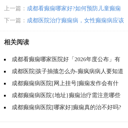
上一篇：
成都看癫痫哪家好?如何预防儿童癫痫
病?
下一篇：
成都医院治疗癫痫病，女性癫痫病应该
怎么去治疗?
相关阅读
成都看癫痫哪家医院好「2026年度公布」有
癫痫能不能抽烟?
成都医院|孩子抽搐怎么办-癫疯病病人要知道
的误区
成都癫痫病医院[网上挂号]癫痫发作会有什
么症状?
成都癫痫病医院{地址}癫痫治疗需注意哪些
问题?
成都癫痫病医院[哪家好]癫痫真的治不好吗?