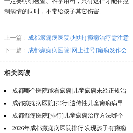
一定要明确检查、科学用药，只有这样才能在控
制病情的同时，不带给孩子其它伤害。
上一篇：
成都癫痫病医院{地址}癫痫治疗需注意
哪些问题?
下一篇：
成都癫痫病医院[网上挂号]癫痫发作会
有什么症状?
相关阅读
成都哪个医院能看癫痫|儿童癫痫未经正规治
疗有什么伤害?
成都癫痫病医院[排行]遗传性儿童癫痫病早
期症状什么样?
成都癫痫医院[排行]儿童癫痫治疗方法哪个
好?
2026年成都癫痫病医院排行|发现孩子有癫痫