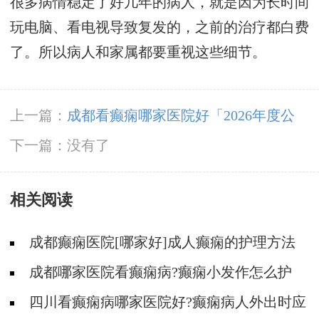
很多病情稳定了好几年的病人，就是因为长时间
玩电脑、看电视导致复发的，之前的治疗都白费
了。所以病人和家属都要重视这些细节。
上一篇：
成都看癫痫哪家医院好「2026年度公
布」有癫痫能不能抽烟?
下一篇：没有了
相关阅读
成都癫痫医院[哪家好]成人癫痫的护理方法
是什么?
成都哪家医院看癫痫病?癫痫小发作怎么护
理?
四川看癫痫病哪家医院好?癫痫病人外出时应