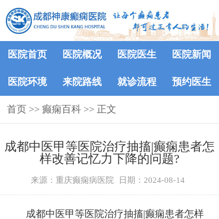
医院首页
医院概况
医院医生
医院新闻
医院环境
来院路线
就诊流程
预约医生
首页
>>
癫痫百科
>> 正文
成都中医甲等医院治疗抽搐|癫痫患者怎
样改善记忆力下降的问题?
来源：重庆癫痫病医院
日期：2024-08-14
成都中医甲等医院治疗抽搐|癫痫患者怎样