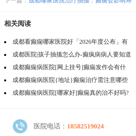
作吗?
下一篇：
成都哪家医院治疗抽搐：癫痫会影响寿
命吗?
相关阅读
成都看癫痫哪家医院好「2026年度公布」有
癫痫能不能抽烟?
成都医院|孩子抽搐怎么办-癫疯病病人要知道
的误区
成都癫痫病医院[网上挂号]癫痫发作会有什
么症状?
成都癫痫病医院{地址}癫痫治疗需注意哪些
问题?
成都癫痫病医院[哪家好]癫痫真的治不好吗?
医院电话：
18582519024