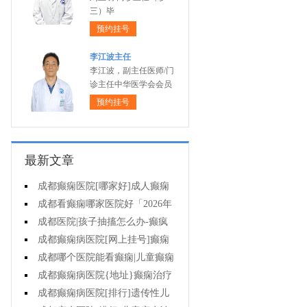
三）毕
预约挂号
李江波主任
李江波，副主任医师/门
诊主任中华医学会会员
预约挂号
最新文章
成都癫痫医院[哪家好]成人癫痫
的护理方法是什么?
成都看癫痫哪家医院好「2026年
度公布」有癫痫能不能抽烟?
成都医院|孩子抽搐怎么办-癫疯
病病人要知道的误区
成都癫痫病医院[网上挂号]癫痫
发作会有什么症状?
成都哪个医院能看癫痫|儿童癫痫
未经正规治疗有什么伤害?
成都癫痫病医院{地址}癫痫治疗
需注意哪些问题?
成都癫痫病医院[排行]遗传性儿