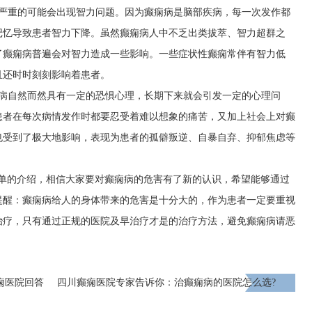
，严重的可能会出现智力问题。因为癫痫病是脑部疾病，每一次发作都
记忆导致患者智力下降。虽然癫痫病人中不乏出类拔萃、智力超群之
了癫痫病普遍会对智力造成一些影响。一些症状性癫痫常伴有智力低
且还时时刻刻影响着患者。
疾病自然而然具有一定的恐惧心理，长期下来就会引发一定的心理问
患者在每次病情发作时都要忍受着难以想象的痛苦，又加上社会上对癫
也受到了极大地影响，表现为患者的孤僻叛逆、自暴自弃、抑郁焦虑等
简单的介绍，相信大家要对癫痫病的危害有了新的认识，希望能够通过
提醒：癫痫病给人的身体带来的危害是十分大的，作为患者一定要重视
治疗，只有通过正规的医院及早治疗才是的治疗方法，避免癫痫病请恶
痫医院回答
四川癫痫医院专家告诉你：治癫痫病的医院怎么选?
下一页