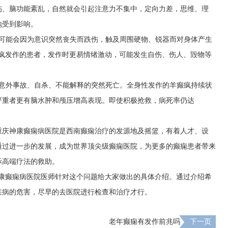
伤、脑功能紊乱，自然就会引起注意力不集中，定向力差，思维、理
地受到影响。
时可能会因为意识突然丧失而跌伤，触及周围硬物、锐器而对身体产生
癫疯发作的患者，发作时更易情绪激动，可能发生自伤、伤人、毁物等
、意外事故、自杀、不能解释的突然死亡。全身性发作的羊癫疯持续状
严重者更有脑水肿和颅压增高表现。即使积极抢救，病死率仍达
重庆神康癫痫病医院是西南癫痫治疗的发源地及摇篮，有着人才、设
通过进一步的发展，成为世界顶尖级癫痫医院，为更多的癫痫患者带来
际高端疗法的救助。
神康癫痫病医院医师针对这个问题给大家做出的具体介绍。通过介绍希
疾病的危害，尽早的去医院进行检查和治疗才行。
老年癫痫有发作前兆吗
下一页