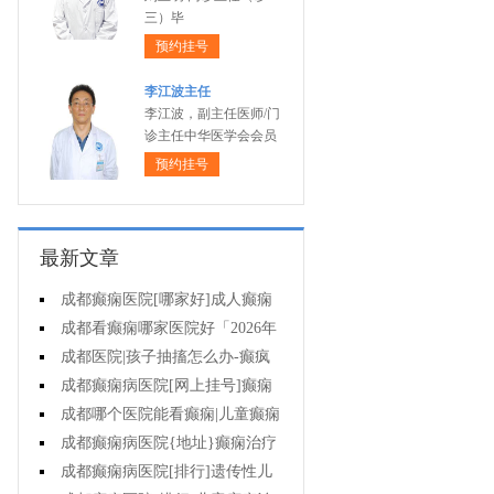
三）毕
预约挂号
李江波主任
李江波，副主任医师/门
诊主任中华医学会会员
预约挂号
最新文章
成都癫痫医院[哪家好]成人癫痫
的护理方法是什么?
成都看癫痫哪家医院好「2026年
度公布」有癫痫能不能抽烟?
成都医院|孩子抽搐怎么办-癫疯
病病人要知道的误区
成都癫痫病医院[网上挂号]癫痫
发作会有什么症状?
成都哪个医院能看癫痫|儿童癫痫
未经正规治疗有什么伤害?
成都癫痫病医院{地址}癫痫治疗
需注意哪些问题?
成都癫痫病医院[排行]遗传性儿