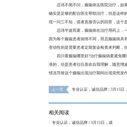
忌讳不闻不问，癫痫病去医院治疗，如
确实是足够的配合医生帮助治疗，但是这样
现一问三不知，或者直接否认的回答，这个
忌讳半途而废，癫痫病在治疗用药上，
因为每个癫痫患者病情不同，而且癫痫病具
变动性则是需要患者定期复诊检查来判断，
四川看癫痫哪里好?治疗癫痫病要避免哪
准的，但是患者往往喜欢自我理解，随意增
情况导致这个癫痫出现治疗期间出现突然发
上一页
专业认证，诚信品牌 | 3月15
癫痫医院荣登消费质量报健康版
相关阅读
专业认证，诚信品牌 | 3月15日，成