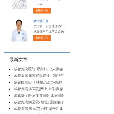
三）毕
预约挂号
李江波主任
李江波，副主任医师/门
诊主任中华医学会会员
预约挂号
最新文章
成都癫痫医院[哪家好]成人癫痫
的护理方法是什么?
成都看癫痫哪家医院好「2026年
度公布」有癫痫能不能抽烟?
成都医院|孩子抽搐怎么办-癫疯
病病人要知道的误区
成都癫痫病医院[网上挂号]癫痫
发作会有什么症状?
成都哪个医院能看癫痫|儿童癫痫
未经正规治疗有什么伤害?
成都癫痫病医院{地址}癫痫治疗
需注意哪些问题?
成都癫痫病医院[排行]遗传性儿