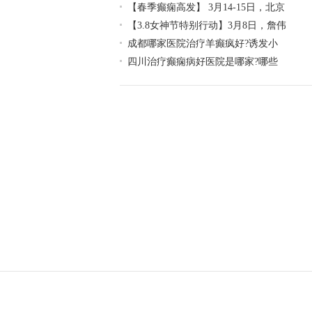
【春季癫痫高发】 3月14-15日，北京
【3.8女神节特别行动】3月8日，詹伟
成都哪家医院治疗羊癫疯好?诱发小
四川治疗癫痫病好医院是哪家?哪些