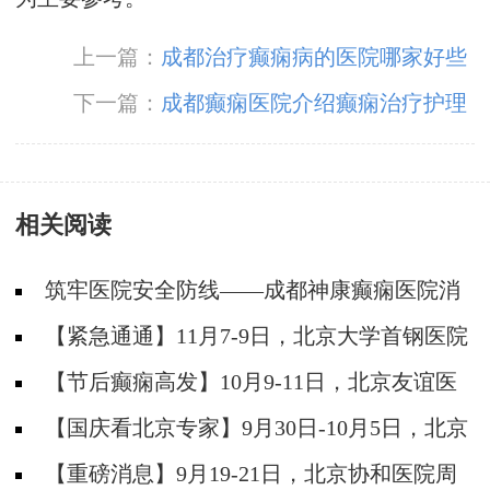
上一篇：
成都治疗癫痫病的医院哪家好些
下一篇：
成都癫痫医院介绍癫痫治疗护理
相关阅读
筑牢医院安全防线——成都神康癫痫医院消
防安全培训纪实
【紧急通通】11月7-9日，北京大学首钢医院
神经内科胡颖教授亲临成都会诊，破解癫痫疑难
【节后癫痫高发】10月9-11日，北京友谊医
院陈葵博士免费会诊+治疗援助，破解癫痫难
【国庆看北京专家】9月30日-10月5日，北京
题！
天坛&首钢医院两大专家蓉城亲诊+癫痫大额救
【重磅消息】9月19-21日，北京协和医院周