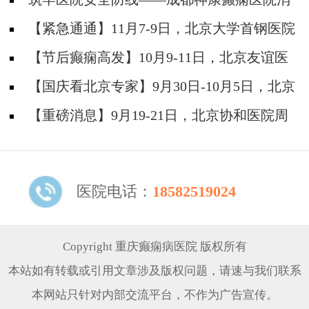
防安全培训纪实
【紧急通通】11月7-9日，北京大学首钢医院
神经内科胡颖教授亲临成都会诊，破解癫痫疑难
【节后癫痫高发】10月9-11日，北京友谊医
院陈葵博士免费会诊+治疗援助，破解癫痫难
【国庆看北京专家】9月30日-10月5日，北京
题！
天坛&首钢医院两大专家蓉城亲诊+癫痫大额救
【重磅消息】9月19-21日，北京协和医院周
助，速约！
祥琴教授成都领衔会诊，共筑全年龄段抗癫防
线！
医院电话：
18582519024
Copyright 重庆癫痫病医院 版权所有
本站如有转载或引用文章涉及版权问题，请速与我们联系
本网站只针对内部交流平台，不作为广告宣传。