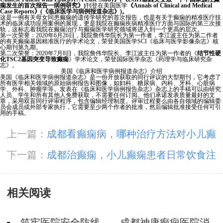
痫发生的首次报告一病例研究》)
刊登在美国医学
《Annals of Clinical and Medical
Case Reports》(《临床医学与病例报道杂志》)。
这是一例有关母女同患癫痫的遗传学研究的首次报告，也是有关于癫痫的精准医疗技
术的临床成功应用案例的展现，更是我院在癫痫疾病精准医疗方面与国际的第三次接
轨，这标志着我院在癫痫治疗与癫痫医学研究领域将进入到一个更高的层次。
第一次荣誉：2020年6月26日，我院詹伟华院长为第一作者，李江波主任为第二作者
的有关癫痫基因精准医疗的学术论文，荣登美国医学SCI《临床与医学影像杂志》核
心期刊第九期。
第二次荣誉：2020年7月8日，我院詹伟华院长、李江波主任为第一作者的《
结节性硬
化TSC2基因突变导致癫痫
》学术论文，荣登国际医学杂志《药理学与临床研究杂
志》。
美国《临床和医学病例报道杂志》介绍
美国《临床和医学病例报道杂志》是一份开放获取的同行评议的大型期刊，它考虑了
所有医学相关领域的原始病例报告和图像，如妇科、糖尿病、内科、牙科、心脏病
学、外科、肿瘤学等。发表在《临床和医学病例报告杂志》杂志上的手稿可以由研究
人员、学生和所有其他人免费获取，不需要任何订阅。他们承诺发表质量最好的文
章，采用双盲同行评审程序，包含编辑经理制度。评审过程要么由各自领域的编辑委
员会成员或外部专家执行，它需要至少两个作者的批准，然后编辑批准接受任何可引
用的手稿。
上一篇：
成都看癫痫病，哪种治疗方法对小儿癫
痫更有帮助?
下一篇：
成都治癫痫，小儿癫痫患者日常饮食注
意事项?
相关阅读
筑牢医院安全防线——成都神康癫痫医院消