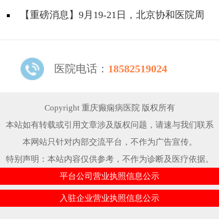
题！
天坛&首钢医院两大专家蓉城亲诊+癫痫大额救
【重磅消息】9月19-21日，北京协和医院周
助，速约！
祥琴教授成都领衔会诊，共筑全年龄段抗癫防
线！
医院电话：
18582519024
Copyright 重庆癫痫病医院 版权所有
本站如有转载或引用文章涉及版权问题，请速与我们联系
本网站只针对内部交流平台，不作为广告宣传。
特别声明：本站内容仅供参考，不作为诊断及医疗依据。
平台公司营业执照信息公示
入驻企业营业执照信息公示