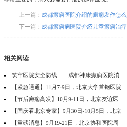
上一篇：
成都癫痫医院介绍的癫痫发作怎么
办
下一篇：
成都癫痫病医院介绍儿童癫痫治疗
相关阅读
筑牢医院安全防线——成都神康癫痫医院消
防安全培训纪实
【紧急通通】11月7-9日，北京大学首钢医院
神经内科胡颖教授亲临成都会诊，破解癫痫疑难
【节后癫痫高发】10月9-11日，北京友谊医
院陈葵博士免费会诊+治疗援助，破解癫痫难
【国庆看北京专家】9月30日-10月5日，北京
题！
天坛&首钢医院两大专家蓉城亲诊+癫痫大额救
【重磅消息】9月19-21日，北京协和医院周