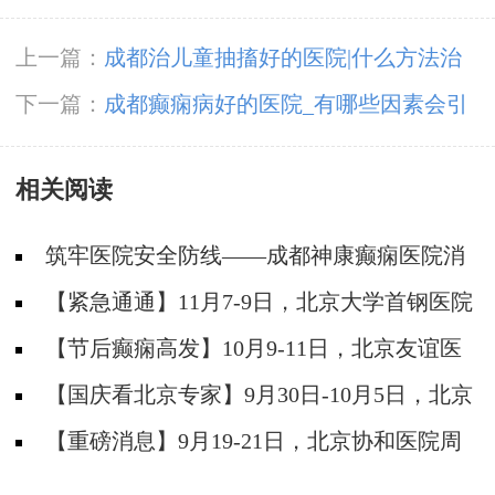
上一篇：
成都治儿童抽搐好的医院|什么方法治
疗儿童癫痫比较管用?
下一篇：
成都癫痫病好的医院_有哪些因素会引
起癫痫?
相关阅读
筑牢医院安全防线——成都神康癫痫医院消
防安全培训纪实
【紧急通通】11月7-9日，北京大学首钢医院
神经内科胡颖教授亲临成都会诊，破解癫痫疑难
【节后癫痫高发】10月9-11日，北京友谊医
院陈葵博士免费会诊+治疗援助，破解癫痫难
【国庆看北京专家】9月30日-10月5日，北京
题！
天坛&首钢医院两大专家蓉城亲诊+癫痫大额救
【重磅消息】9月19-21日，北京协和医院周
助，速约！
祥琴教授成都领衔会诊，共筑全年龄段抗癫防