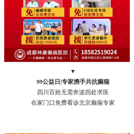
▼
99公益日|专家携手共抗癫痫
四川百姓无需奔波四处求医
在家门口免费看诊北京癫痫专家