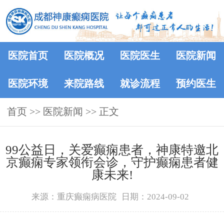
医院首页
医院概况
医院医生
医院新闻
医院环境
来院路线
就诊流程
预约医生
首页
>>
医院新闻
>> 正文
99公益日，关爱癫痫患者，神康特邀北
京癫痫专家领衔会诊，守护癫痫患者健
康未来!
来源：重庆癫痫病医院
日期：2024-09-02