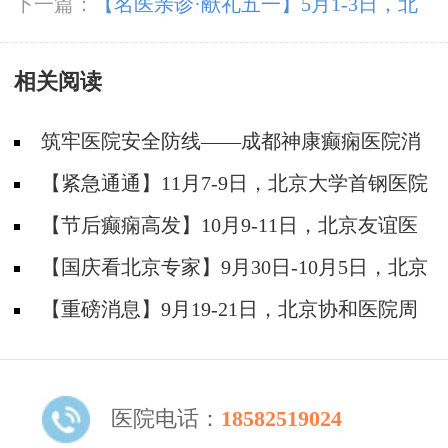
日，北京四川专家免费会诊+超万元援助，速领
下一篇：
【名医亲诊·献礼五一】5月1-3日，北
健康礼遇!
京三甲名医空降成都，为癫痫患者带来新希望
相关阅读
筑牢医院安全防线——成都神康癫痫医院消
防安全培训纪实
【紧急通通】11月7-9日，北京大学首钢医院
神经内科胡颖教授亲临成都会诊，破解癫痫疑难
【节后癫痫高发】10月9-11日，北京友谊医
院陈葵博士免费会诊+治疗援助，破解癫痫难
【国庆看北京专家】9月30日-10月5日，北京
题！
天坛&首钢医院两大专家蓉城亲诊+癫痫大额救
【重磅消息】9月19-21日，北京协和医院周
助，速约！
祥琴教授成都领衔会诊，共筑全年龄段抗癫防
线！
医院电话：
18582519024