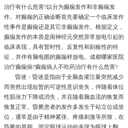
治疗有什么危害?以分为癫痫发作和非癫痫发
作。对癫痫的正确诊断首先要确定一个临床发作
性事件是癫痫还是其它非癫痫发作。根据定义，
癫痫发作的本质是闹神经元突然异常放电引起的
临床表现，具有暂时性、反复性和刻板性的特
征，并伴有脑电图的癫痫样放电。成都哪家医院
治疗癫痫病?癫痫病人不吃药治疗有什么危害?
昏迷：昏迷是指由于全脑血灌注量突然减少
而突然出现短暂的可逆性意识丧失，伴随着体位
性肌张力下降或消失，并且随着脑血流的恢复而
恢复正常。昏厥患者的发作多发生于站立位或坐
位，通常是由于精神紧张、疼痛刺激等所致，在
昏厥的早期，固定眼球运动的表现为眼球上翻，