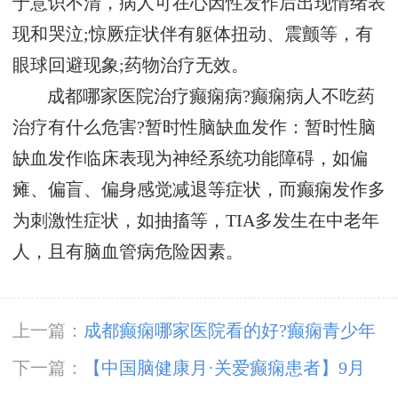
于意识不清，病人可在心因性发作后出现情绪表
现和哭泣;惊厥症状伴有躯体扭动、震颤等，有
眼球回避现象;药物治疗无效。
成都哪家医院治疗癫痫病?癫痫病人不吃药
治疗有什么危害?暂时性脑缺血发作：暂时性脑
缺血发作临床表现为神经系统功能障碍，如偏
瘫、偏盲、偏身感觉减退等症状，而癫痫发作多
为刺激性症状，如抽搐等，TIA多发生在中老年
人，且有脑血管病危险因素。
上一篇：
成都癫痫哪家医院看的好?癫痫青少年
患者应不应该锻炼?
下一篇：
【中国脑健康月·关爱癫痫患者】9月