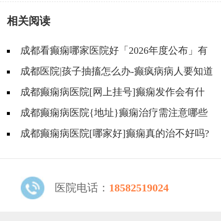
21-22日，成都神康癫痫医院特邀北京专家亲
相关阅读
诊，助癫痫患者早日康复
成都看癫痫哪家医院好「2026年度公布」有
癫痫能不能抽烟?
成都医院|孩子抽搐怎么办-癫疯病病人要知道
的误区
成都癫痫病医院[网上挂号]癫痫发作会有什
么症状?
成都癫痫病医院{地址}癫痫治疗需注意哪些
问题?
成都癫痫病医院[哪家好]癫痫真的治不好吗?
医院电话：
18582519024