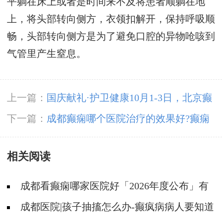
平躺在床上或者是时间来不及将患者顺躺在地
上，将头部转向侧方，衣领扣解开，保持呼吸顺
畅，头部转向侧方是为了避免口腔的异物呛咳到
气管里产生窒息。
上一篇：
国庆献礼·护卫健康10月1-3日，北京癫
痫专家亲临神康免费会诊，还有免费专项检查和
下一篇：
成都癫痫哪个医院治疗的效果好?癫痫
超万元援助，速约!
发作要注意哪些问题?
相关阅读
成都看癫痫哪家医院好「2026年度公布」有
癫痫能不能抽烟?
成都医院|孩子抽搐怎么办-癫疯病病人要知道