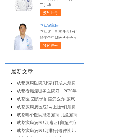
三）毕
预约挂号
李江波主任
李江波，副主任医师/门
诊主任中华医学会会员
预约挂号
最新文章
成都癫痫医院[哪家好]成人癫痫
的护理方法是什么?
成都看癫痫哪家医院好「2026年
度公布」有癫痫能不能抽烟?
成都医院|孩子抽搐怎么办-癫疯
病病人要知道的误区
成都癫痫病医院[网上挂号]癫痫
发作会有什么症状?
成都哪个医院能看癫痫|儿童癫痫
未经正规治疗有什么伤害?
成都癫痫病医院{地址}癫痫治疗
需注意哪些问题?
成都癫痫病医院[排行]遗传性儿