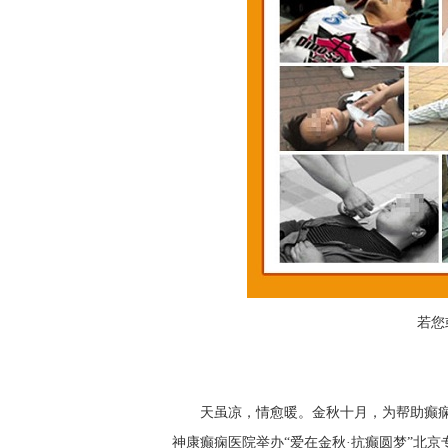
若您
天虽凉，情愈暖。金秋十月，为帮助癫痫患
神康癫痫医院举办“爱在金秋·抗癫圆梦”北